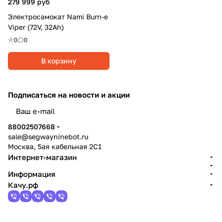
279 999 руб
Электросамокат Nami Burn-e
Viper (72V, 32Ah)
0
0
В корзину
Подписаться
на новости и акции
политикой конфиденциальности
88002507668
sale@segwayninebot.ru
Москва, 5ая кабельная 2С1
Интернет-магазин
Информация
Качу.рф