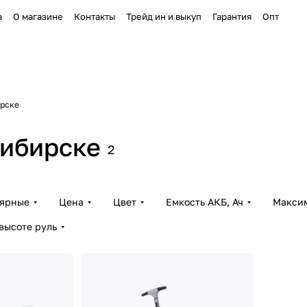
а
О магазине
Контакты
Трейд ин и выкуп
Гарантия
Опт
ирске
сибирске
2
лярные
Цена
Цвет
Емкость АКБ, Ач
Максим
высоте руль