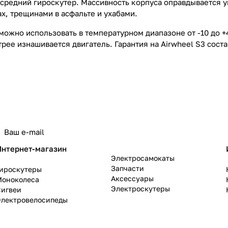
 средний гироскутер. Массивность корпуса оправдывается 
х, трещинами в асфальте и ухабами.
можно использовать в температурном диапазоне от -10 до +
рее изнашивается двигатель. Гарантия на Airwheel S3 соста
политикой конфиденциальности
Интернет-магазин
Электросамокаты
Запчасти
Гироскутеры
Аксессуары
Моноколеса
Электроскутеры
Сигвеи
Электровелосипеды