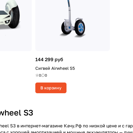
144 299 руб
Сигвей Airwheel S5
0
0
В корзину
wheel S3
heel S3 в интернет-магазине Качу.Рф по низкой цене и с г
са с хорошей амортизацией и мощные аккумуляторы — луч