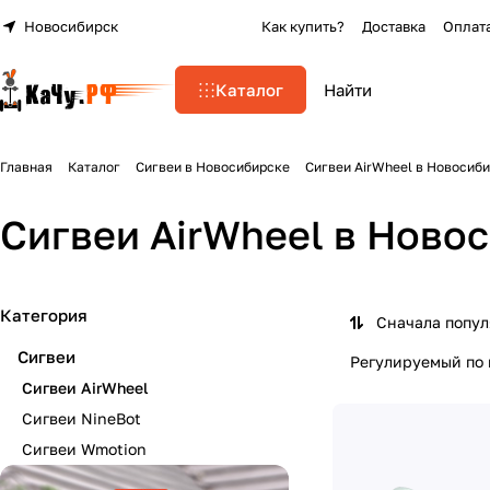
Новосибирск
Как купить?
Доставка
Оплат
Каталог
Главная
Каталог
Сигвеи в Новосибирске
Сигвеи AirWheel в Новосиб
Сигвеи AirWheel в Ново
Категория
Сначала попу
Сигвеи
Регулируемый по 
Сигвеи AirWheel
Сигвеи NineBot
Сигвеи Wmotion