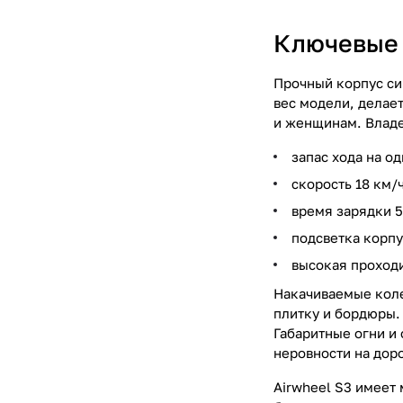
Ключевые 
Прочный корпус сиг
вес модели, делае
и женщинам. Владе
запас хода на о
скорость 18 км/ч
время зарядки 5
подсветка корпу
высокая проход
Накачиваемые коле
плитку и бордюры. 
Габаритные огни и
неровности на доро
Airwheel S3 имеет 