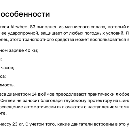
особенности
вея Airwheel S3 выполнен из магниевого сплава, который и
т ее ударопрочной, защищает от любых погодных условий. 
лец этого транспортного средства может воспользоваться
дном заряде 40 км;
;
 часов;
са;
имость.
са диаметром 14 дюймов преодолевают практически любое 
Сигвей не заносит благодаря глубокому протектору на шина
 освещение автоматически включаются с наступлением тем
ге.
массу 23 кг. С учетом того, какие двигатели встроены в эт