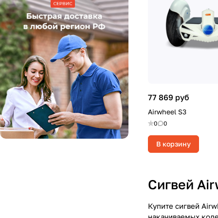
77 869 руб
Airwheel S3
0
0
В корзину
Сигвей Air
Купите сигвей Airw
накачиваемых коле