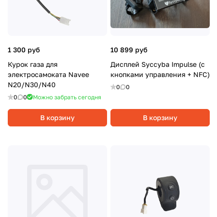
1 300 руб
10 899 руб
Курок газа для
Дисплей Syccyba Impulse (с
электросамоката Navee
кнопками управления + NFC)
N20/N30/N40
0
0
0
0
Можно забрать сегодня
В корзину
В корзину