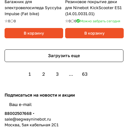
Багажник для
Резиновое покрытие деки
электровелосипеда Syccyba
для Ninebot KickScooter ES1
Impulse (Fat bike)
(14.01.0031.01)
0
0
0
0
Можно забрать сегодня
В корзину
В корзину
Загрузить еще
1
2
3
...
63
Подписаться
на новости и акции
политикой конфиденциальности
88002507668
sale@segwayninebot.ru
Москва, 5ая кабельная 2С1