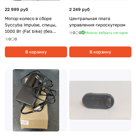
22 999 руб
2 249 руб
Мотор-колесо в сборе
Центральная плата
Syccyba Impulse, спицы,
управления гироскутером
1000 Вт (Fat bike) (без
0
0
Можно забрать сегодня
покрышки)
0
0
В корзину
В корзину