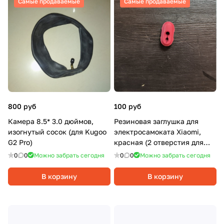
Самые продаваемые
Самые продаваемые
800 руб
100 руб
Камера 8.5* 3.0 дюймов,
Резиновая заглушка для
изогнутый сосок (для Kugoo
электросамоката Xiaomi,
G2 Pro)
красная (2 отверстия для
стойки руля)
0
0
Можно забрать сегодня
0
0
Можно забрать сегодня
В корзину
В корзину