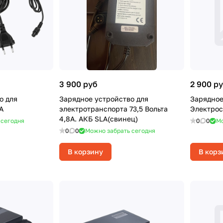
3 900 руб
2 900 р
о для
Зарядное устройство для
Зарядное
А
электротранспорта 73,5 Вольта
Электрос
4,8A. АКБ SLA(свинец)
 сегодня
0
0
Мо
0
0
Можно забрать сегодня
В корзину
В корз