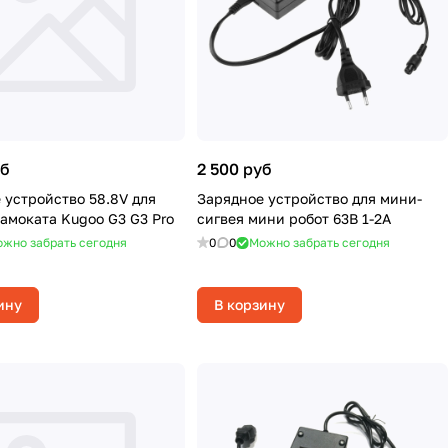
уб
2 500 руб
 устройство 58.8V для
Зарядное устройство для мини-
амоката Kugoo G3 G3 Pro
сигвея мини робот 63В 1-2А
жно забрать сегодня
0
0
Можно забрать сегодня
ину
В корзину