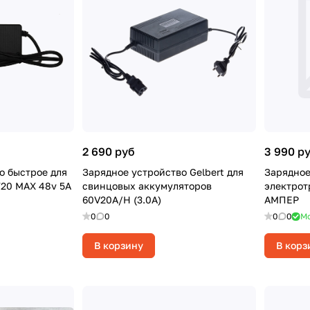
2 690 руб
3 990 р
о быстрое для
Зарядное устройство Gelbert для
Зарядное
20 MAX 48v 5A
свинцовых аккумуляторов
электротр
60V20A/H (3.0A)
АМПЕР
0
0
0
0
Мо
В корзину
В корз