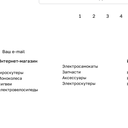
1
2
3
4
политикой конфиденциальности
Интернет-магазин
Электросамокаты
Запчасти
Гироскутеры
Аксессуары
Моноколеса
Электроскутеры
Сигвеи
Электровелосипеды