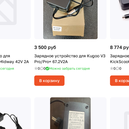
3 500 руб
8 774 р
о для
Зарядное устройство для Kugoo V3
Зарядное
Midway 42V 2A
Pro/Pro+ 67.2V2A
KickScoo
 сегодня
0
0
Можно забрать сегодня
0
0
В корзину
В корз