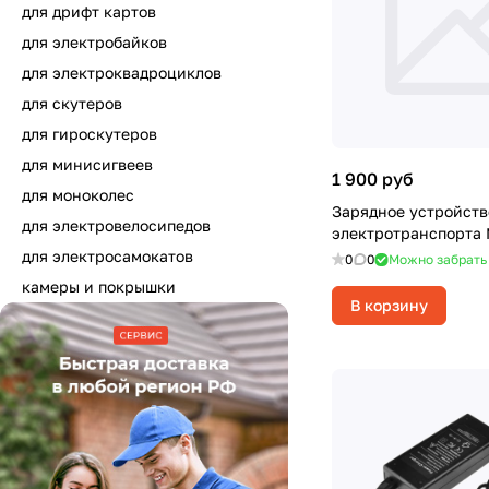
для дрифт картов
для электробайков
для электроквадроциклов
для скутеров
для гироскутеров
для минисигвеев
1 900 руб
для моноколес
Зарядное устройств
для электровелосипедов
электротранспорта 
для электросамокатов
0
0
Можно забрать
камеры и покрышки
В корзину