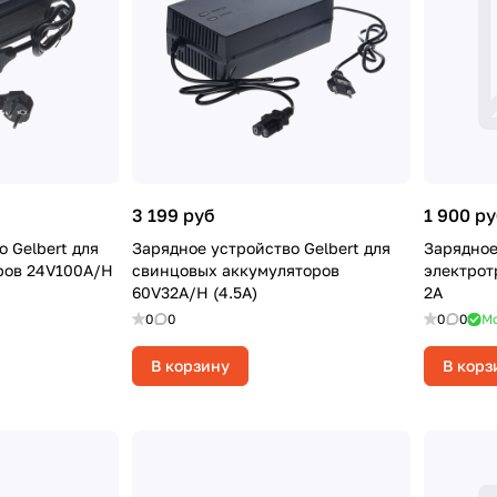
3 199 руб
1 900 р
 Gelbert для
Зарядное устройство Gelbert для
Зарядное
ров 24V100A/H
свинцовых аккумуляторов
электротра
60V32A/H (4.5A)
2A
0
0
0
0
Мо
В корзину
В корз