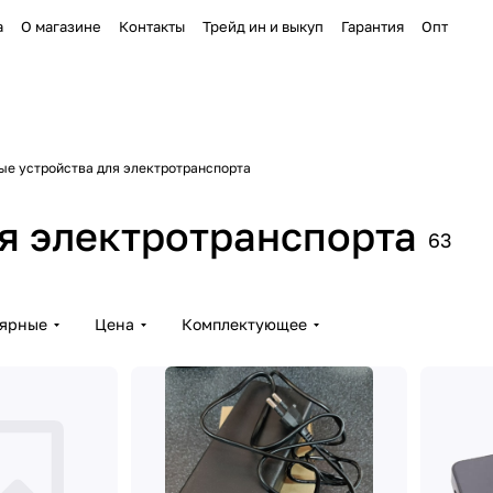
а
О магазине
Контакты
Трейд ин и выкуп
Гарантия
Опт
ые устройства для электротранспорта
я электротранспорта
63
лярные
Цена
Комплектующее