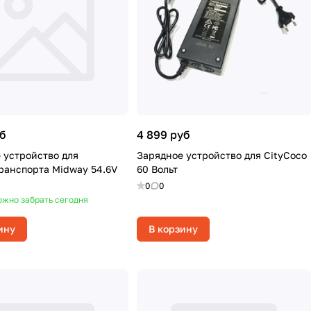
уб
4 899 руб
 устройство для
Зарядное устройство для CityCoco
нспорта Midway 54.6V
60 Вольт
0
0
жно забрать сегодня
ину
В корзину