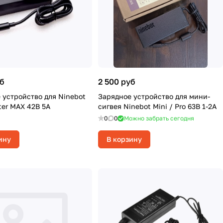
уб
2 500 руб
 устройство для Ninebot
Зарядное устройство для мини-
ter MAX 42В 5А
сигвея Ninebot Mini / Pro 63В 1-2А
0
0
Можно забрать сегодня
ину
В корзину