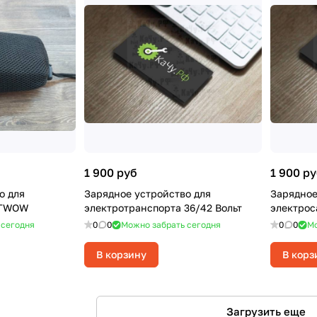
1 900 руб
1 900 р
о для
Зарядное устройство для
Зарядное
-TWOW
электротранспорта 36/42 Вольт
электрос
 сегодня
0
0
Можно забрать сегодня
0
0
Мо
В корзину
В корз
Загрузить еще